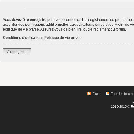
Vous devez être enregistré pour vous connecter. L’enregistrement ne prend que 
accorder des permissions additionnelles aux utilisateurs enregistrés. Avant de vo
politique de vie privée. Assurez-vous de bien lire tout le règlement du forum.
Conditions d’utilisation
|
Politique de vie privée
M’enregistrer
Flux
Tous les forum
P
2013-2015 ©
R