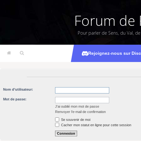
Forum de 
Pour parler de Sens, du Val, d
Rejoignez-nous sur Dis
Nom d’utilisateur:
Mot de passe:
J’ai oublié mon mot de passe
Renvoyer l’e-mail de confirmation
Se souvenir de moi
Cacher mon statut en ligne pour cette session