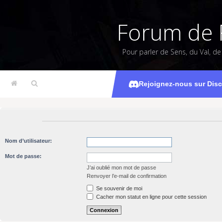
Forum de 
Pour parler de Sens, du Val, d
Rejoignez-nous sur Dis
Nom d’utilisateur:
Mot de passe:
J’ai oublié mon mot de passe
Renvoyer l’e-mail de confirmation
Se souvenir de moi
Cacher mon statut en ligne pour cette session