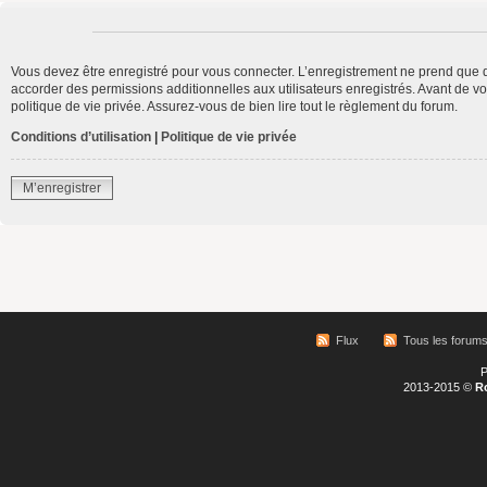
Vous devez être enregistré pour vous connecter. L’enregistrement ne prend que 
accorder des permissions additionnelles aux utilisateurs enregistrés. Avant de vo
politique de vie privée. Assurez-vous de bien lire tout le règlement du forum.
Conditions d’utilisation
|
Politique de vie privée
M’enregistrer
Flux
Tous les forum
P
2013-2015 ©
R