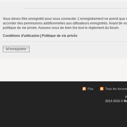
Vous devez être enregistré pour vous connecter. L’enregistrement ne prend que 
accorder des permissions additionnelles aux utilisateurs enregistrés. Avant de vo
politique de vie privée. Assurez-vous de bien lire tout le règlement du forum.
Conditions d’utilisation
|
Politique de vie privée
M’enregistrer
Flux
Tous les forum
P
2013-2015 ©
R