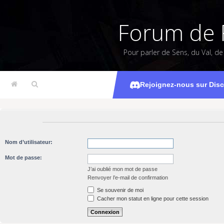
Forum de 
Pour parler de Sens, du Val, d
Rejoignez-nous sur Dis
Nom d’utilisateur:
Mot de passe:
J’ai oublié mon mot de passe
Renvoyer l’e-mail de confirmation
Se souvenir de moi
Cacher mon statut en ligne pour cette session