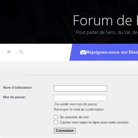
Forum de 
Pour parler de Sens, du Val, d
Rejoignez-nous sur Dis
Nom d’utilisateur:
Mot de passe:
J’ai oublié mon mot de passe
Renvoyer l’e-mail de confirmation
Se souvenir de moi
Cacher mon statut en ligne pour cette session