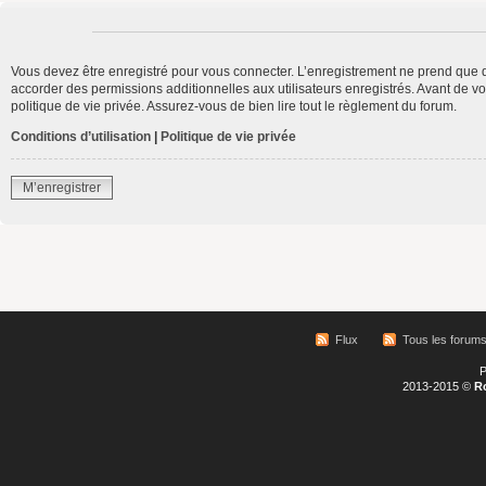
Vous devez être enregistré pour vous connecter. L’enregistrement ne prend que 
accorder des permissions additionnelles aux utilisateurs enregistrés. Avant de vo
politique de vie privée. Assurez-vous de bien lire tout le règlement du forum.
Conditions d’utilisation
|
Politique de vie privée
M’enregistrer
Flux
Tous les forum
P
2013-2015 ©
R