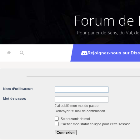
Forum de 
Pour parler de Sens, du Val, d
Rejoignez-nous sur Dis
Nom d’utilisateur:
Mot de passe:
J’ai oublié mon mot de passe
Renvoyer l’e-mail de confirmation
Se souvenir de moi
Cacher mon statut en ligne pour cette session