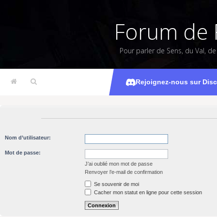
Forum de 
Pour parler de Sens, du Val, d
Rejoignez-nous sur Dis
Nom d’utilisateur:
Mot de passe:
J’ai oublié mon mot de passe
Renvoyer l’e-mail de confirmation
Se souvenir de moi
Cacher mon statut en ligne pour cette session