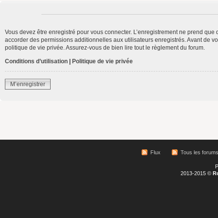
Vous devez être enregistré pour vous connecter. L’enregistrement ne prend que 
accorder des permissions additionnelles aux utilisateurs enregistrés. Avant de vo
politique de vie privée. Assurez-vous de bien lire tout le règlement du forum.
Conditions d’utilisation
|
Politique de vie privée
M’enregistrer
Flux
Tous les forum
P
2013-2015 ©
R