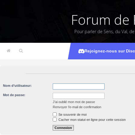
Forum de 
Pour parler de Sens, du Val, d
Rejoignez-nous sur Dis
Nom d’utilisateur:
Mot de passe:
J’ai oublié mon mot de passe
Renvoyer l’e-mail de confirmation
Se souvenir de moi
Cacher mon statut en ligne pour cette session