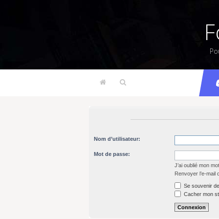
F
Po
Nom d’utilisateur:
Mot de passe:
J’ai oublié mon mo
Renvoyer l’e-mail 
Se souvenir de
Cacher mon sta