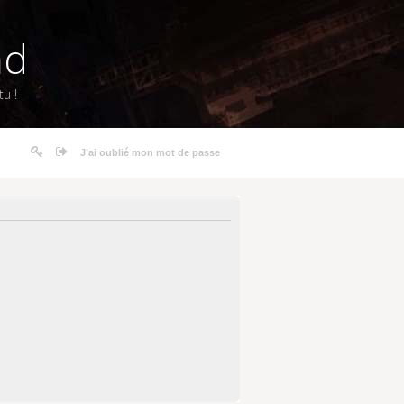
nd
u !
J’ai oublié mon mot de passe