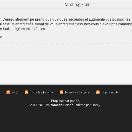
M’enregistrer
r. L’enregistrement ne prend que quelques secondes et augmente vos possibilités.
lisateurs enregistrés. Avant de vous enregistrer, assurez-vous d’avoir pris connaiss
re tout le règlement du forum.
ée
Flux
Tous les forums
Nouveaux sujets
Sujets actifs
Propulsé par
phpBB
2013-2015 ©
Romaric Briand
| thème par
Darky