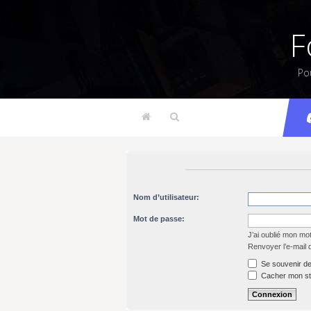
F
Po
Nom d’utilisateur:
Mot de passe:
J’ai oublié mon mo
Renvoyer l’e-mail 
Se souvenir de
Cacher mon sta