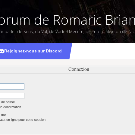
orum de Romaric Bria
ur parler de Sens, du Val, de Vade✝Mecum, de Trip to Skye ou de l'act
Rejoignez-nous sur Discord
Connexion
t de passe
de confirmation
 moi
tut en ligne pour cette session