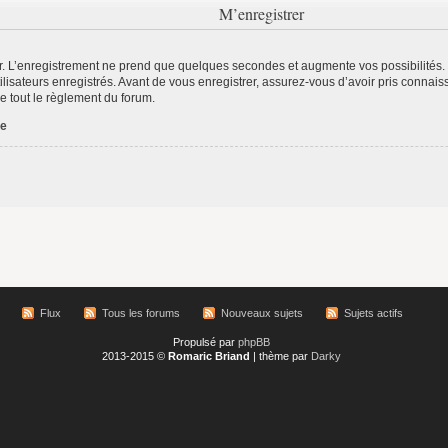
M’enregistrer
r. L’enregistrement ne prend que quelques secondes et augmente vos possibilités.
lisateurs enregistrés. Avant de vous enregistrer, assurez-vous d’avoir pris connaiss
re tout le règlement du forum.
ée
Flux
Tous les forums
Nouveaux sujets
Sujets actifs
Propulsé par
phpBB
2013-2015 ©
Romaric Briand
| thème par
Darky