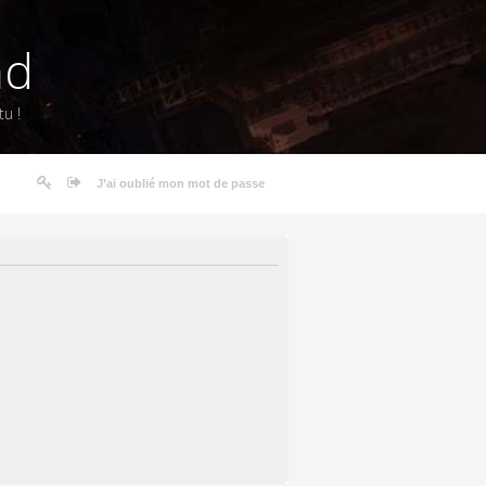
nd
u !
J’ai oublié mon mot de passe