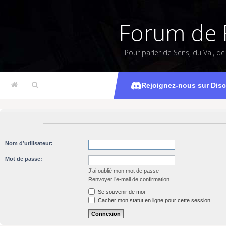
Forum de 
Pour parler de Sens, du Val, d
Rejoignez-nous sur Dis
Nom d’utilisateur:
Mot de passe:
J’ai oublié mon mot de passe
Renvoyer l’e-mail de confirmation
Se souvenir de moi
Cacher mon statut en ligne pour cette session