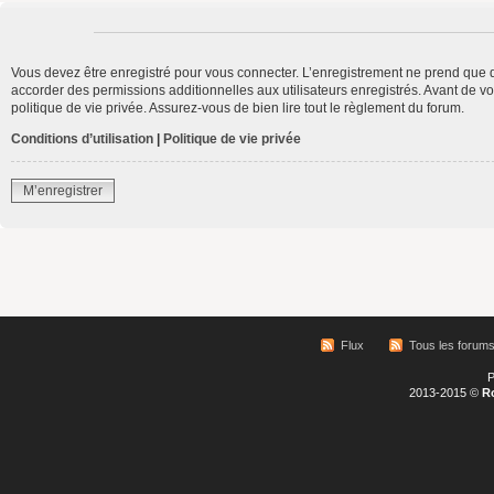
Vous devez être enregistré pour vous connecter. L’enregistrement ne prend que 
accorder des permissions additionnelles aux utilisateurs enregistrés. Avant de vo
politique de vie privée. Assurez-vous de bien lire tout le règlement du forum.
Conditions d’utilisation
|
Politique de vie privée
M’enregistrer
Flux
Tous les forum
P
2013-2015 ©
R