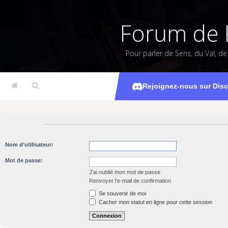
Forum de 
Pour parler de Sens, du Val, d
Rejoignez-nous sur Dis
Nom d’utilisateur:
Mot de passe:
J’ai oublié mon mot de passe
Renvoyer l’e-mail de confirmation
Se souvenir de moi
Cacher mon statut en ligne pour cette session