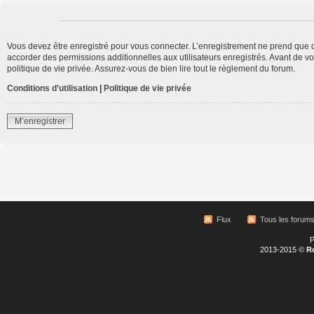
Vous devez être enregistré pour vous connecter. L’enregistrement ne prend que 
accorder des permissions additionnelles aux utilisateurs enregistrés. Avant de vo
politique de vie privée. Assurez-vous de bien lire tout le règlement du forum.
Conditions d’utilisation
|
Politique de vie privée
M’enregistrer
Flux
Tous les forum
P
2013-2015 ©
R