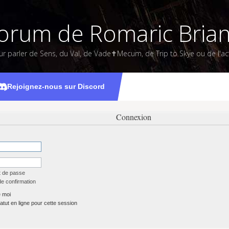
orum de Romaric Bria
ur parler de Sens, du Val, de Vade✝Mecum, de Trip to Skye ou de l'act
Rejoignez-nous sur Discord
Connexion
t de passe
de confirmation
 moi
tut en ligne pour cette session