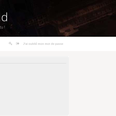
nd
u !
J’ai oublié mon mot de passe