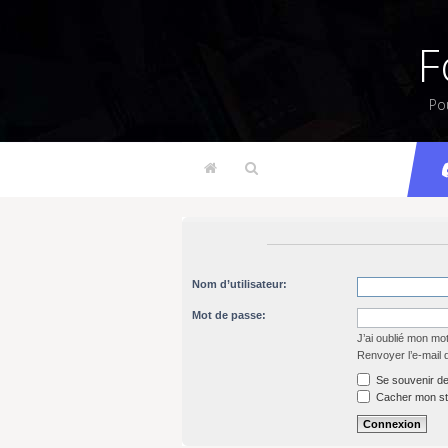
F
Po
Nom d’utilisateur:
Mot de passe:
J’ai oublié mon mo
Renvoyer l’e-mail 
Se souvenir de
Cacher mon sta