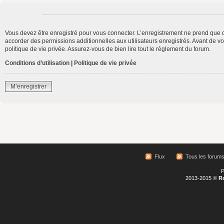
Vous devez être enregistré pour vous connecter. L’enregistrement ne prend que 
accorder des permissions additionnelles aux utilisateurs enregistrés. Avant de vo
politique de vie privée. Assurez-vous de bien lire tout le règlement du forum.
Conditions d’utilisation
|
Politique de vie privée
M’enregistrer
Flux
Tous les forum
P
2013-2015 ©
R