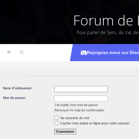
Forum de 
Pour parler de Sens, du Val, d
Rejoignez-nous sur Dis
Nom d’utilisateur:
Mot de passe:
J’ai oublié mon mot de passe
Renvoyer l’e-mail de confirmation
Se souvenir de moi
Cacher mon statut en ligne pour cette session