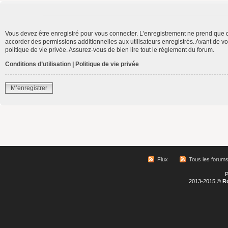
Vous devez être enregistré pour vous connecter. L’enregistrement ne prend que 
accorder des permissions additionnelles aux utilisateurs enregistrés. Avant de vo
politique de vie privée. Assurez-vous de bien lire tout le règlement du forum.
Conditions d’utilisation
|
Politique de vie privée
M’enregistrer
Flux
Tous les forum
P
2013-2015 ©
R