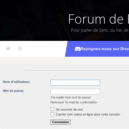
Forum de 
Pour parler de Sens, du Val, d
Rejoignez-nous sur Dis
Nom d’utilisateur:
Mot de passe:
J’ai oublié mon mot de passe
Renvoyer l’e-mail de confirmation
Se souvenir de moi
Cacher mon statut en ligne pour cette session