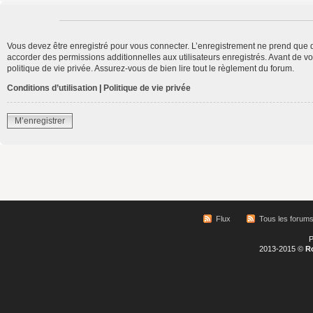
Vous devez être enregistré pour vous connecter. L’enregistrement ne prend que 
accorder des permissions additionnelles aux utilisateurs enregistrés. Avant de vo
politique de vie privée. Assurez-vous de bien lire tout le règlement du forum.
Conditions d’utilisation
|
Politique de vie privée
M’enregistrer
Flux
Tous les forum
P
2013-2015 ©
R