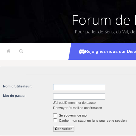
Forum de 
Pour parler de Sens, du Val, d
Rejoignez-nous sur Dis
Nom d’utilisateur:
Mot de passe:
J’ai oublié mon mot de passe
Renvoyer l’e-mail de confirmation
Se souvenir de moi
Cacher mon statut en ligne pour cette session