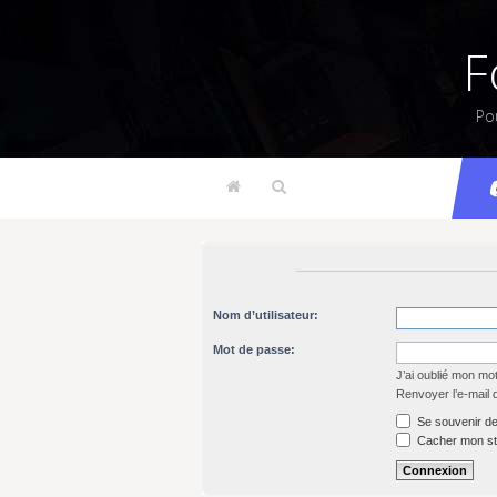
F
Po
Nom d’utilisateur:
Mot de passe:
J’ai oublié mon mo
Renvoyer l’e-mail 
Se souvenir de
Cacher mon sta