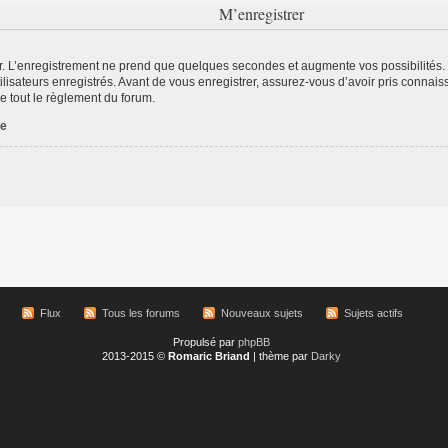
M’enregistrer
r. L’enregistrement ne prend que quelques secondes et augmente vos possibilités.
lisateurs enregistrés. Avant de vous enregistrer, assurez-vous d’avoir pris connaiss
re tout le règlement du forum.
ée
Flux
Tous les forums
Nouveaux sujets
Sujets actifs
Propulsé par
phpBB
2013-2015 ©
Romaric Briand
| thème par
Darky