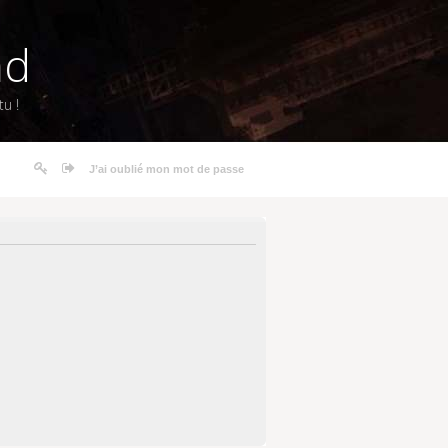
nd
u !
J’ai oublié mon mot de passe