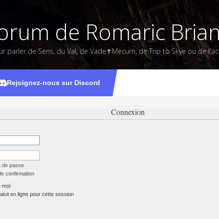
orum de Romaric Bria
ur parler de Sens, du Val, de Vade✝Mecum, de Trip to Skye ou de l'act
Rejoignez-nous sur Discord
Connexion
t de passe
de confirmation
 moi
tut en ligne pour cette session