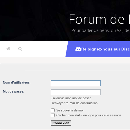
Forum de 
Pour parler de Sens, du Val, d
Rejoignez-nous sur Dis
Nom d’utilisateur:
Mot de passe:
J’ai oublié mon mot de passe
Renvoyer l’e-mail de confirmation
Se souvenir de moi
Cacher mon statut en ligne pour cette session