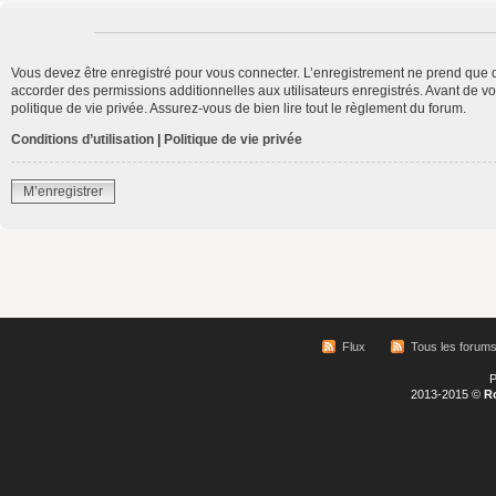
Vous devez être enregistré pour vous connecter. L’enregistrement ne prend que 
accorder des permissions additionnelles aux utilisateurs enregistrés. Avant de vo
politique de vie privée. Assurez-vous de bien lire tout le règlement du forum.
Conditions d’utilisation
|
Politique de vie privée
M’enregistrer
Flux
Tous les forum
P
2013-2015 ©
R