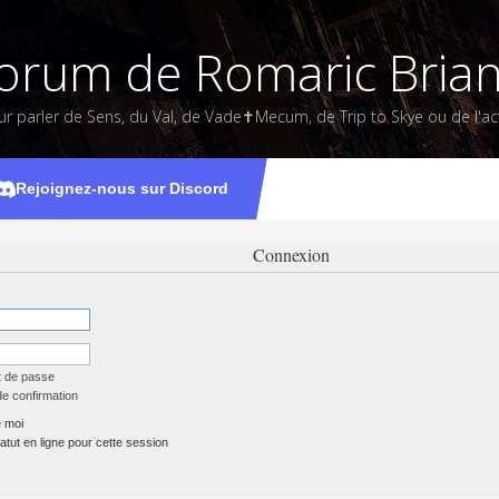
orum de Romaric Bria
ur parler de Sens, du Val, de Vade✝Mecum, de Trip to Skye ou de l'act
Rejoignez-nous sur Discord
Connexion
t de passe
de confirmation
 moi
tut en ligne pour cette session