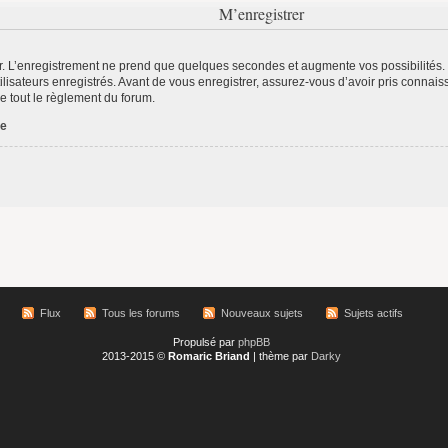
M’enregistrer
r. L’enregistrement ne prend que quelques secondes et augmente vos possibilités.
lisateurs enregistrés. Avant de vous enregistrer, assurez-vous d’avoir pris connaiss
re tout le règlement du forum.
ée
Flux
Tous les forums
Nouveaux sujets
Sujets actifs
Propulsé par
phpBB
2013-2015 ©
Romaric Briand
| thème par
Darky