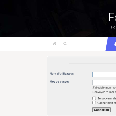
F
Po
Nom d’utilisateur:
Mot de passe:
J’ai oublié mon mo
Renvoyer l’e-mail 
Se souvenir de
Cacher mon sta