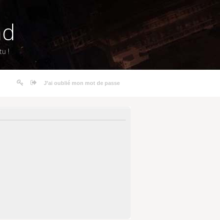
nd
u !
J’ai oublié mon mot de passe