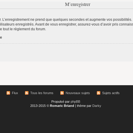
M’enregistrer
r. L’enregistrement ne prend que quelques secondes et augmente vos possibilités.
lisateurs enregistrés. Avant de vous enregistrer, assurez-vous d’avoir pris connaiss
re tout le règlement du forum.
ée
Flux
Tous les forums
Nouveaux sujets
Sujets actifs
Propulsé par
phpBB
2013-2015 ©
Romaric Briand
| thème par
Darky