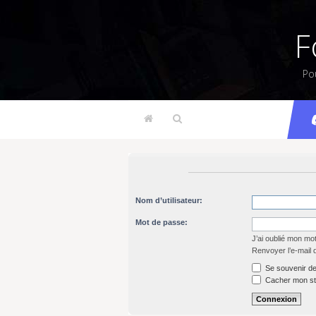
F
Po
Nom d’utilisateur:
Mot de passe:
J’ai oublié mon mo
Renvoyer l’e-mail 
Se souvenir de
Cacher mon sta