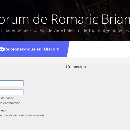
orum de Romaric Bria
ur parler de Sens, du Val, de Vade✝Mecum, de Trip to Skye ou de l'act
Rejoignez-nous sur Discord
Connexion
t de passe
de confirmation
 moi
tut en ligne pour cette session