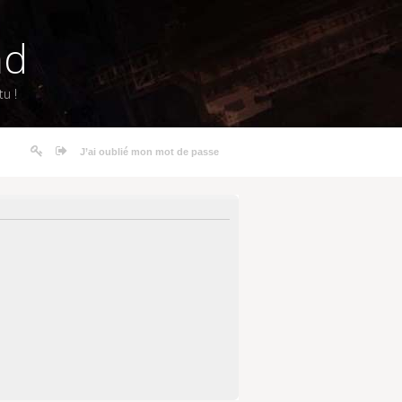
nd
u !
J’ai oublié mon mot de passe