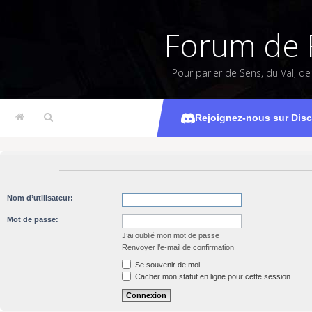
Forum de 
Pour parler de Sens, du Val, d
Rejoignez-nous sur Dis
Nom d’utilisateur:
Mot de passe:
J’ai oublié mon mot de passe
Renvoyer l’e-mail de confirmation
Se souvenir de moi
Cacher mon statut en ligne pour cette session