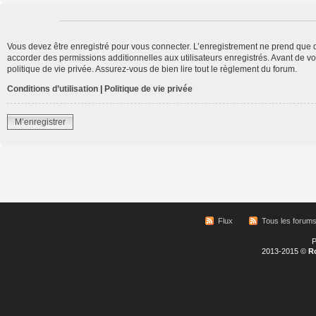
Vous devez être enregistré pour vous connecter. L’enregistrement ne prend que 
accorder des permissions additionnelles aux utilisateurs enregistrés. Avant de vo
politique de vie privée. Assurez-vous de bien lire tout le règlement du forum.
Conditions d’utilisation
|
Politique de vie privée
M’enregistrer
Flux
Tous les forum
P
2013-2015 ©
R