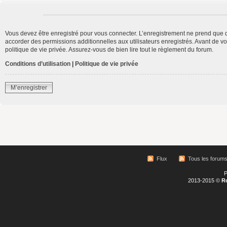
Vous devez être enregistré pour vous connecter. L’enregistrement ne prend que 
accorder des permissions additionnelles aux utilisateurs enregistrés. Avant de vo
politique de vie privée. Assurez-vous de bien lire tout le règlement du forum.
Conditions d’utilisation
|
Politique de vie privée
M’enregistrer
Flux
Tous les forum
P
2013-2015 ©
R