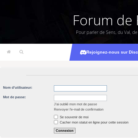
Forum de 
Pour parler de Sens, du Val, d
Rejoignez-nous sur Dis
Nom d’utilisateur:
Mot de passe:
J’ai oublié mon mot de passe
Renvoyer l’e-mail de confirmation
Se souvenir de moi
Cacher mon statut en ligne pour cette session