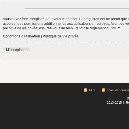
Vous devez être enregistré pour vous connecter. L’enregistrement ne prend que 
accorder des permissions additionnelles aux utilisateurs enregistrés. Avant de vo
politique de vie privée. Assurez-vous de bien lire tout le règlement du forum.
Conditions d’utilisation
|
Politique de vie privée
M’enregistrer
Flux
Tous les forum
P
2013-2015 ©
R