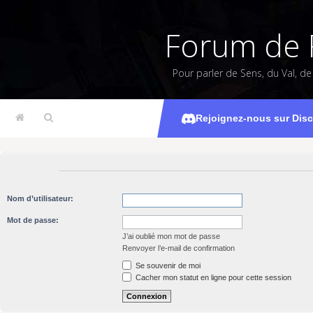
Forum de 
Pour parler de Sens, du Val, d
Rejoignez-nous sur Dis
Nom d’utilisateur:
Mot de passe:
J’ai oublié mon mot de passe
Renvoyer l’e-mail de confirmation
Se souvenir de moi
Cacher mon statut en ligne pour cette session