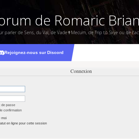
orum de Romaric Bria
ur parler de Sens, du Val, de Vade✝Mecum, de Trip to Skye ou de l'act
Rejoignez-nous sur Discord
Connexion
t de passe
de confirmation
 moi
tut en ligne pour cette session