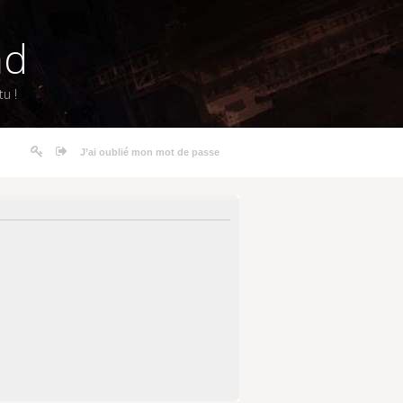
nd
u !
J’ai oublié mon mot de passe