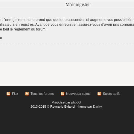
M’enregistrer
r. L’enregistrement ne prend que quelques secondes et augmente vos possibilités.
lisateurs enregistrés. Avant de vous enregistrer, assurez-vous d’avoir pris connaiss
re tout le règlement du forum.
ée
Flux
Tous les forums
Nouveaux sujets
Sujets actifs
Propulsé par
phpBB
2013-2015 ©
Romaric Briand
| thème par
Darky