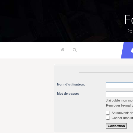
F
Po
Nom d’utilisateur:
Mot de passe:
J’ai oublié mon mo
Renvoyer l’e-mail 
Se souvenir de
Cacher mon sta