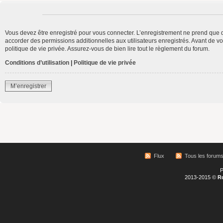
Vous devez être enregistré pour vous connecter. L’enregistrement ne prend que 
accorder des permissions additionnelles aux utilisateurs enregistrés. Avant de vo
politique de vie privée. Assurez-vous de bien lire tout le règlement du forum.
Conditions d’utilisation
|
Politique de vie privée
M’enregistrer
Flux
Tous les forum
P
2013-2015 ©
R