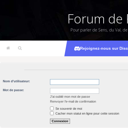
Forum de 
Pour parler de Sens, du Val, d
Rejoignez-nous sur Dis
Nom d’utilisateur:
Mot de passe:
J’ai oublié mon mot de passe
Renvoyer l’e-mail de confirmation
Se souvenir de moi
Cacher mon statut en ligne pour cette session