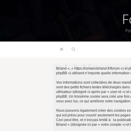
F
Po
Cette politique explique en détail comment « Fo
Briand », « https://romaricbriand.fr/forum ») e
phpBB ») utilisent n’importe quelle information 
Vos informations sont collectées de deux mani
sont des petits fichiers textes téléchargés dans
utilisateur (désigné ci-après par « user-id ») e
phpBB. Un troisième cookie sera créé une fois q
vous avez lus, ce qui améliore votre navigation 
Nous pouvons également créer des cookies exte
qui est prévu pour couvrir seulement les pages
Ceci peut être, et n’est pas limité à : la publi
Briand » (désignée ici par « votre compte ») e