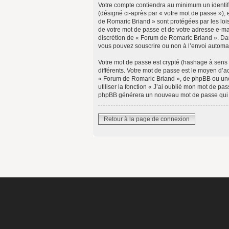
Votre compte contiendra au minimum un identifi
(désigné ci-après par « votre mot de passe »), 
de Romaric Briand » sont protégées par les loi
de votre mot de passe et de votre adresse e-mai
discrétion de « Forum de Romaric Briand ». Dans
vous pouvez souscrire ou non à l’envoi automat
Votre mot de passe est crypté (hashage à sens u
différents. Votre mot de passe est le moyen d
« Forum de Romaric Briand », de phpBB ou une 
utiliser la fonction « J’ai oublié mon mot de pa
phpBB générera un nouveau mot de passe qui 
Retour à la page de connexion