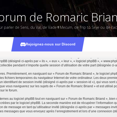
orum de Romaric Bria
ur parler de Sens, du Val, de Vade✝Mecum, de Trip to Skye ou de l'act
Politique de vie privée
Rejoignez-nous sur Discord
rum de Romaric Briand » et ses sociétés affiliées (désignés ci-après par « nous »,
t phpBB (désigné ci-après par « ils », « eux », « leur », « logiciel phpBB », « www.
collectée pendant n’importe quelle session d’utilisation de votre part (désignée ci-a
ères. Premièrement, en naviguant sur « Forum de Romaric Briand », le logiciel php
 les fichiers temporaires du navigateur Internet de votre ordinateur. Les deux premi
t un identifiant de session invité (désigné ci-après par « session-id »), qui vous son
ue vous naviguerez sur les sujets de « Forum de Romaric Briand » et est utilisé pou
sur le forum.
rnes au logiciel phpBB tout en naviguant sur « Forum de Romaric Briand », bien 
 créées par le logiciel phpBB. La seconde manière est de récupérer l’information 
cation de message en tant qu’utilisateur invité (désignée ci-après par « messages inv
t les messages que vous envoyez après l’enregistrement et lors d’une connexion (d