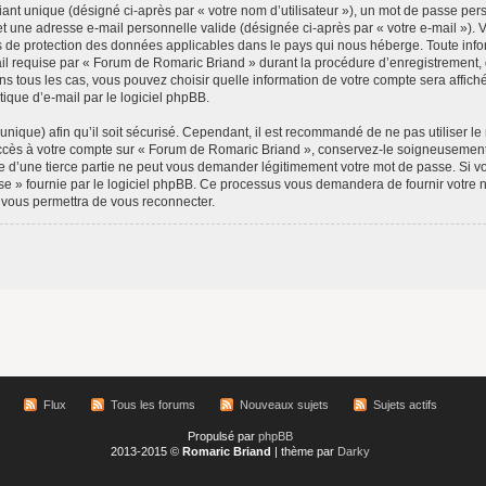
ant unique (désigné ci-après par « votre nom d’utilisateur »), un mot de passe pers
et une adresse e-mail personnelle valide (désignée ci-après par « votre e-mail »).
s de protection des données applicables dans le pays qui nous héberge. Toute infor
l requise par « Forum de Romaric Briand » durant la procédure d’enregistrement, qu’
 tous les cas, vous pouvez choisir quelle information de votre compte sera affiché
ique d’e-mail par le logiciel phpBB.
nique) afin qu’il soit sécurisé. Cependant, il est recommandé de ne pas utiliser le
’accès à votre compte sur « Forum de Romaric Briand », conservez-le soigneusement
d’une tierce partie ne peut vous demander légitimement votre mot de passe. Si v
sse » fournie par le logiciel phpBB. Ce processus vous demandera de fournir votre nom 
vous permettra de vous reconnecter.
Flux
Tous les forums
Nouveaux sujets
Sujets actifs
Propulsé par
phpBB
2013-2015 ©
Romaric Briand
| thème par
Darky