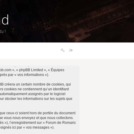
nd
u !
 « notre », « nos », « Forum de Romaric
phpbb.com », « phpBB Limited », « Équipes
près par « vos informations »).
BB créera un certain nombre de cookies, qui
ers cookies ne contiennent qu’un identifiant
t automatiquement assignés par le logiciel
r stocker les informations sur les sujets que
que ceux-ci soient hors de portée du document
que vous nous envoyez et que nous collectons.
ités »), l’enregistrement sur « Forum de Romaric
ésignés ici par « vos messages »).