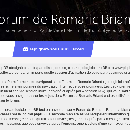
orum de Romaric Bria
ur parler de Sens, du Val, de Vade✝Mecum, de Trip to Skye ou de l'act
Politique de vie privée
Rejoignez-nous sur Discord
rum de Romaric Briand » et ses sociétés affiliées (désignés ci-après par « nous »,
t phpBB (désigné ci-après par « ils », « eux », « leur », « logiciel phpBB », « www.
collectée pendant n’importe quelle session d’utilisation de votre part (désignée ci-a
ères. Premièrement, en naviguant sur « Forum de Romaric Briand », le logiciel php
 les fichiers temporaires du navigateur Internet de votre ordinateur. Les deux premi
t un identifiant de session invité (désigné ci-après par « session-id »), qui vous son
ue vous naviguerez sur les sujets de « Forum de Romaric Briand » et est utilisé pou
sur le forum.
rnes au logiciel phpBB tout en naviguant sur « Forum de Romaric Briand », bien 
 créées par le logiciel phpBB. La seconde manière est de récupérer l’information 
cation de message en tant qu’utilisateur invité (désignée ci-après par « messages inv
t les messages que vous envoyez après l’enregistrement et lors d’une connexion (d