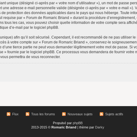
ant unique (désigné ci-après par « votre nom d’utilisateur »), un mot de passe pers
et une adresse e-mail personnelle valide (désignée ci-après par « votre e-mail »).
s de protection des données applicables dans le pays qui nous héberge. Toute infor
l requise par « Forum de Romaric Briand » durant la procédure d’enregistrement, qu’
 tous les cas, vous pouvez choisir quelle information de votre compte sera affiché
ique d’e-mail par le logiciel phpBB.
nique) afin qu’il soit sécurisé. Cependant, il est recommandé de ne pas utiliser le
’accès à votre compte sur « Forum de Romaric Briand », conservez-le soigneusement
d’une tierce partie ne peut vous demander légitimement votre mot de passe. Si v
sse » fournie par le logiciel phpBB. Ce processus vous demandera de fournir votre nom 
vous permettra de vous reconnecter.
Flux
Tous les forums
Nouveaux sujets
Sujets actifs
Propulsé par
phpBB
2013-2015 ©
Romaric Briand
| thème par
Darky