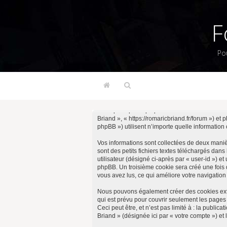
F
Po
Cette politique explique en détail comment « Fo
Briand », « https://romaricbriand.fr/forum ») e
phpBB ») utilisent n’importe quelle information 
Vos informations sont collectées de deux mani
sont des petits fichiers textes téléchargés dans
utilisateur (désigné ci-après par « user-id ») e
phpBB. Un troisième cookie sera créé une fois q
vous avez lus, ce qui améliore votre navigation 
Nous pouvons également créer des cookies exte
qui est prévu pour couvrir seulement les pages
Ceci peut être, et n’est pas limité à : la publi
Briand » (désignée ici par « votre compte ») e