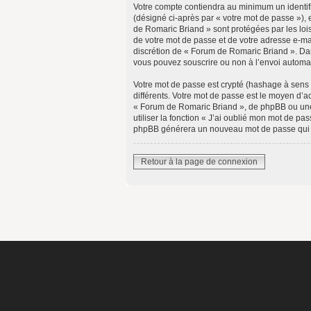
Votre compte contiendra au minimum un identifi
(désigné ci-après par « votre mot de passe »), 
de Romaric Briand » sont protégées par les loi
de votre mot de passe et de votre adresse e-mai
discrétion de « Forum de Romaric Briand ». Dans
vous pouvez souscrire ou non à l’envoi automat
Votre mot de passe est crypté (hashage à sens u
différents. Votre mot de passe est le moyen d
« Forum de Romaric Briand », de phpBB ou une 
utiliser la fonction « J’ai oublié mon mot de pa
phpBB générera un nouveau mot de passe qui 
Retour à la page de connexion