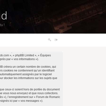
nd
u !
 « notre », « nos », « Forum de Romaric
phpbb.com », « phpBB Limited », « Équipes
près par « vos informations »).
BB créera un certain nombre de cookies, qui
ers cookies ne contiennent qu’un identifiant
t automatiquement assignés par le logiciel
r stocker les informations sur les sujets que
que ceux-ci soient hors de portée du document
que vous nous envoyez et que nous collectons.
ités »), l’enregistrement sur « Forum de Romaric
ésignés ici par « vos messages »).