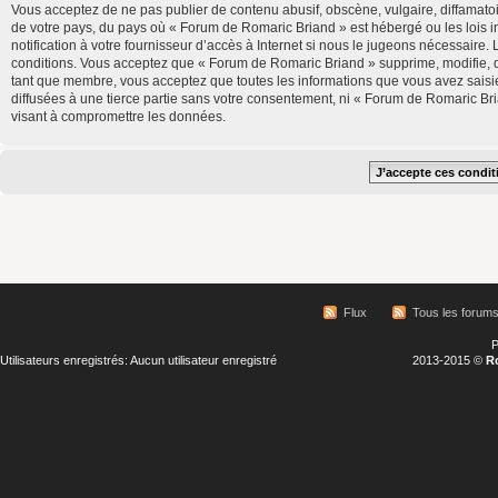
Vous acceptez de ne pas publier de contenu abusif, obscène, vulgaire, diffamatoi
de votre pays, du pays où « Forum de Romaric Briand » est hébergé ou les lois 
notification à votre fournisseur d’accès à Internet si nous le jugeons nécessair
conditions. Vous acceptez que « Forum de Romaric Briand » supprime, modifie, d
tant que membre, vous acceptez que toutes les informations que vous avez saisi
diffusées à une tierce partie sans votre consentement, ni « Forum de Romaric B
visant à compromettre les données.
Flux
Tous les forum
P
Utilisateurs enregistrés: Aucun utilisateur enregistré
2013-2015 ©
R