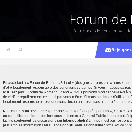
Forum de 
Pour parler de Sens, du Val, d
Rejoignez
En accédant à « Forum de Romaric Briand » (désigné ci-après par « nous », « notr
d’être légalement responsable des conditions suivantes. Si vous n’acceptez pas 
n’utilisez pas « Forum de Romaric Briand ». Nous pouvons modifier celles-ci à n’
de vérifier régulièrement celles-ci par vous-même. Si vous continuez d’utiliser 
légalement responsable des conditions découlant des mises à jour et/ou modifica
Nos forums sont développés par phpBB (désigné ci-après par « ils », « eux », « 
un script libre de forum, déclaré sous la licence «
General Public License
» (dési
facilite seulement les discussions sur Internet. phpBB Limited n’est pas resp
plus amples informations au sujet de phpBB, veuillez consulter :
https://www.php