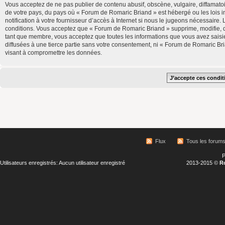
Vous acceptez de ne pas publier de contenu abusif, obscène, vulgaire, diffamatoi
de votre pays, du pays où « Forum de Romaric Briand » est hébergé ou les lois 
notification à votre fournisseur d’accès à Internet si nous le jugeons nécessair
conditions. Vous acceptez que « Forum de Romaric Briand » supprime, modifie, d
tant que membre, vous acceptez que toutes les informations que vous avez saisi
diffusées à une tierce partie sans votre consentement, ni « Forum de Romaric B
visant à compromettre les données.
Flux
Tous les forum
P
Utilisateurs enregistrés: Aucun utilisateur enregistré
2013-2015 ©
R