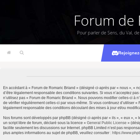
Forum de 
Pour parler de Sens, du Val, d
Rejoignez
En accédant à « Forum de Romaric Briand » (désigné ci-après par « nous », « notr
d’être légalement responsable des conditions suivantes. Si vous n’acceptez pas 
n’utilisez pas « Forum de Romaric Briand ». Nous pouvons modifier celles-ci à n’
de vérifier régulièrement celles-ci par vous-même. Si vous continuez d’utiliser 
légalement responsable des conditions découlant des mises à jour et/ou modifica
Nos forums sont développés par phpBB (désigné ci-après par « ils », « eux », « 
un script libre de forum, déclaré sous la licence «
General Public License
» (dési
facilite seulement les discussions sur Internet. phpBB Limited n’est pas resp
plus amples informations au sujet de phpBB, veuillez consulter :
https://www.php