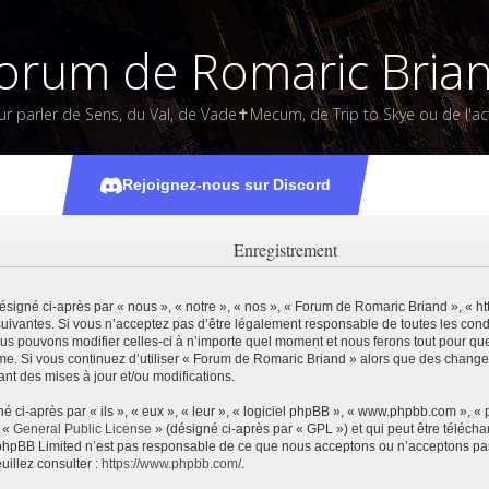
orum de Romaric Bria
ur parler de Sens, du Val, de Vade✝Mecum, de Trip to Skye ou de l'act
Rejoignez-nous sur Discord
Enregistrement
igné ci-après par « nous », « notre », « nos », « Forum de Romaric Briand », « htt
uivantes. Si vous n’acceptez pas d’être légalement responsable de toutes les condi
us pouvons modifier celles-ci à n’importe quel moment et nous ferons tout pour que 
ême. Si vous continuez d’utiliser « Forum de Romaric Briand » alors que des change
t des mises à jour et/ou modifications.
ci-après par « ils », « eux », « leur », « logiciel phpBB », « www.phpbb.com », «
e «
General Public License
» (désigné ci-après par « GPL ») et qui peut être téléch
et. phpBB Limited n’est pas responsable de ce que nous acceptons ou n’acceptons 
uillez consulter :
https://www.phpbb.com/
.