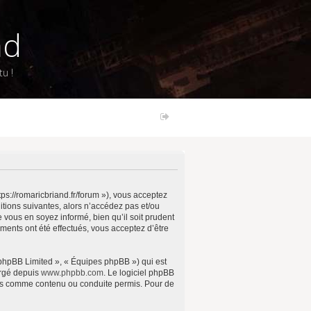
nd
u !
ps://romaricbriand.fr/forum »), vous acceptez
tions suivantes, alors n’accédez pas et/ou
vous en soyez informé, bien qu’il soit prudent
ments ont été effectués, vous acceptez d’être
 phpBB Limited », « Équipes phpBB ») qui est
argé depuis
www.phpbb.com
. Le logiciel phpBB
pas comme contenu ou conduite permis. Pour de