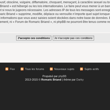
if, obscène, vulgaire, diffamatoire, choquant, menaçant, à caractère sexuel ou tou
Briand » est hébergé ou les lois internationales. Le faire peut vous mener à un b
rnet si nous le jugeons nécessaire. Les adresses IP de tous les messages sont enre
ic Briand » supprime, modifie, déplace ou verrouille n’importe quel sujet lorsqu
 informations que vous avez saisies soient stockées dans notre base de données. 
ntement, ni « Forum de Romaric Briand », ni phpBB ne pourront être tenus comme r
Flux
Tous les forums
Nouveaux sujets
Sujets actifs
Propulsé par
phpBB
2013-2015 ©
Romaric Briand
| thème par
Darky