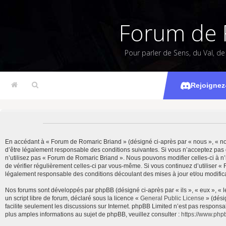
Forum de 
Pour parler de Sens, du Val, d
Rejoignez
En accédant à « Forum de Romaric Briand » (désigné ci-après par « nous », « notr
d’être légalement responsable des conditions suivantes. Si vous n’acceptez pas 
n’utilisez pas « Forum de Romaric Briand ». Nous pouvons modifier celles-ci à n’
de vérifier régulièrement celles-ci par vous-même. Si vous continuez d’utiliser 
légalement responsable des conditions découlant des mises à jour et/ou modifica
Nos forums sont développés par phpBB (désigné ci-après par « ils », « eux », « 
un script libre de forum, déclaré sous la licence «
General Public License
» (dési
facilite seulement les discussions sur Internet. phpBB Limited n’est pas resp
plus amples informations au sujet de phpBB, veuillez consulter :
https://www.php