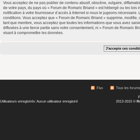
Vous acceptez de ne pas publier de contenu abusif, obscène, vulgaire, diffamatoi
de votre pays, du pays où « Forum de Romaric Briand » est hébergé ou les lois 
notification à votre fournisseur d’accès à Internet si nous le jugeons nécessair
conditions. Vous acceptez que « Forum de Romaric Briand » supprime, modifie, d
tant que membre, vous acceptez que toutes les informations que vous avez saisi
diffusées à une tierce partie sans votre consentement, ni « Forum de Romaric B
visant à compromettre les données.
Flux
Tous les forum
P
Utilisateurs enregistrés: Aucun utilisateur enregistré
2013-2015 ©
R