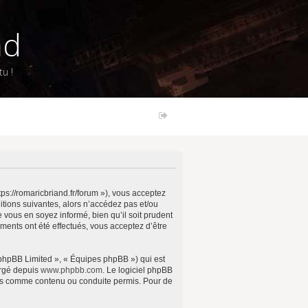
nd
u !
ps://romaricbriand.fr/forum »), vous acceptez
tions suivantes, alors n’accédez pas et/ou
vous en soyez informé, bien qu’il soit prudent
ments ont été effectués, vous acceptez d’être
 phpBB Limited », « Équipes phpBB ») qui est
argé depuis
www.phpbb.com
. Le logiciel phpBB
pas comme contenu ou conduite permis. Pour de