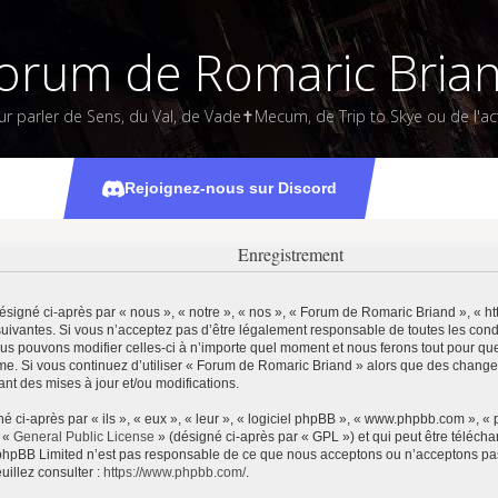
orum de Romaric Bria
ur parler de Sens, du Val, de Vade✝Mecum, de Trip to Skye ou de l'act
Rejoignez-nous sur Discord
Enregistrement
igné ci-après par « nous », « notre », « nos », « Forum de Romaric Briand », « htt
uivantes. Si vous n’acceptez pas d’être légalement responsable de toutes les condi
us pouvons modifier celles-ci à n’importe quel moment et nous ferons tout pour que 
ême. Si vous continuez d’utiliser « Forum de Romaric Briand » alors que des change
t des mises à jour et/ou modifications.
ci-après par « ils », « eux », « leur », « logiciel phpBB », « www.phpbb.com », «
e «
General Public License
» (désigné ci-après par « GPL ») et qui peut être téléch
et. phpBB Limited n’est pas responsable de ce que nous acceptons ou n’acceptons 
uillez consulter :
https://www.phpbb.com/
.