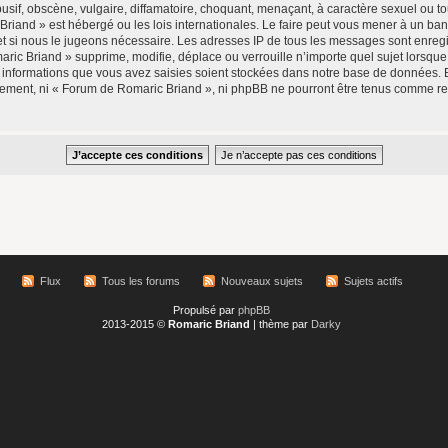
if, obscène, vulgaire, diffamatoire, choquant, menaçant, à caractère sexuel ou tou
Briand » est hébergé ou les lois internationales. Le faire peut vous mener à un b
rnet si nous le jugeons nécessaire. Les adresses IP de tous les messages sont enre
ic Briand » supprime, modifie, déplace ou verrouille n’importe quel sujet lorsqu
 informations que vous avez saisies soient stockées dans notre base de données. 
ntement, ni « Forum de Romaric Briand », ni phpBB ne pourront être tenus comme r
Flux
Tous les forums
Nouveaux sujets
Sujets actifs
Propulsé par
phpBB
2013-2015 ©
Romaric Briand
| thème par
Darky