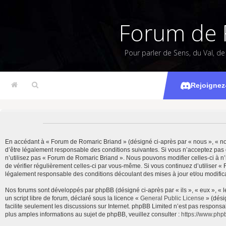
Forum de 
Pour parler de Sens, du Val, d
Rejoignez
En accédant à « Forum de Romaric Briand » (désigné ci-après par « nous », « notr
d’être légalement responsable des conditions suivantes. Si vous n’acceptez pas 
n’utilisez pas « Forum de Romaric Briand ». Nous pouvons modifier celles-ci à n’
de vérifier régulièrement celles-ci par vous-même. Si vous continuez d’utiliser 
légalement responsable des conditions découlant des mises à jour et/ou modifica
Nos forums sont développés par phpBB (désigné ci-après par « ils », « eux », « 
un script libre de forum, déclaré sous la licence «
General Public License
» (dési
facilite seulement les discussions sur Internet. phpBB Limited n’est pas resp
plus amples informations au sujet de phpBB, veuillez consulter :
https://www.php