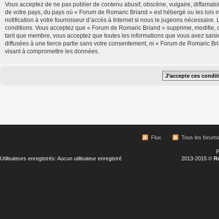
Vous acceptez de ne pas publier de contenu abusif, obscène, vulgaire, diffamatoi
de votre pays, du pays où « Forum de Romaric Briand » est hébergé ou les lois 
notification à votre fournisseur d’accès à Internet si nous le jugeons nécessair
conditions. Vous acceptez que « Forum de Romaric Briand » supprime, modifie, d
tant que membre, vous acceptez que toutes les informations que vous avez saisi
diffusées à une tierce partie sans votre consentement, ni « Forum de Romaric B
visant à compromettre les données.
Flux
Tous les forum
P
Utilisateurs enregistrés: Aucun utilisateur enregistré
2013-2015 ©
R