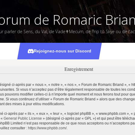
orum de Romaric Bria
ur parler de Sens, du Val, de Vade✝Mecum, de Trip to Skye ou de l'act
Rejoignez-nous sur Discord
Enregistrement
igné ci-après par « nous », « notre », « nos », « Forum de Romaric Briand », « htt
uivantes. Si vous n’acceptez pas d’être légalement responsable de toutes les condi
us pouvons modifier celles-ci à n’importe quel moment et nous ferons tout pour que 
ême. Si vous continuez d’utiliser « Forum de Romaric Briand » alors que des change
t des mises à jour et/ou modifications.
ci-après par « ils », « eux », « leur », « logiciel phpBB », « www.phpbb.com », «
e «
General Public License
» (désigné ci-après par « GPL ») et qui peut être téléch
et. phpBB Limited n’est pas responsable de ce que nous acceptons ou n’acceptons 
uillez consulter :
https://www.phpbb.com/
.