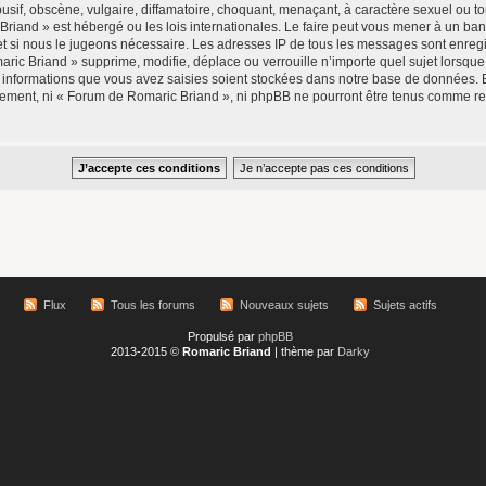
if, obscène, vulgaire, diffamatoire, choquant, menaçant, à caractère sexuel ou tou
Briand » est hébergé ou les lois internationales. Le faire peut vous mener à un b
rnet si nous le jugeons nécessaire. Les adresses IP de tous les messages sont enre
ic Briand » supprime, modifie, déplace ou verrouille n’importe quel sujet lorsqu
 informations que vous avez saisies soient stockées dans notre base de données. 
ntement, ni « Forum de Romaric Briand », ni phpBB ne pourront être tenus comme r
Flux
Tous les forums
Nouveaux sujets
Sujets actifs
Propulsé par
phpBB
2013-2015 ©
Romaric Briand
| thème par
Darky