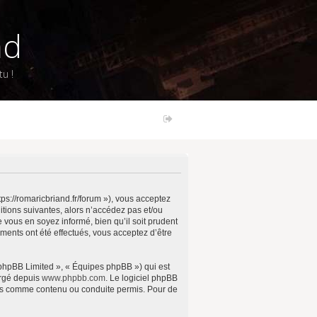
nd
u !
ps://romaricbriand.fr/forum »), vous acceptez
tions suivantes, alors n’accédez pas et/ou
vous en soyez informé, bien qu’il soit prudent
ments ont été effectués, vous acceptez d’être
 phpBB Limited », « Équipes phpBB ») qui est
argé depuis
www.phpbb.com
. Le logiciel phpBB
pas comme contenu ou conduite permis. Pour de