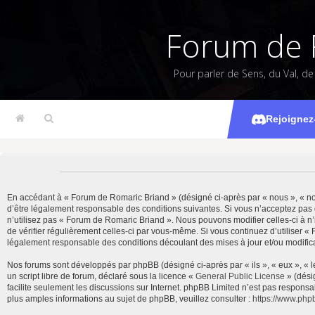
Forum de 
Pour parler de Sens, du Val, d
Rejoignez
En accédant à « Forum de Romaric Briand » (désigné ci-après par « nous », « notr
d’être légalement responsable des conditions suivantes. Si vous n’acceptez pas 
n’utilisez pas « Forum de Romaric Briand ». Nous pouvons modifier celles-ci à n’
de vérifier régulièrement celles-ci par vous-même. Si vous continuez d’utiliser 
légalement responsable des conditions découlant des mises à jour et/ou modifica
Nos forums sont développés par phpBB (désigné ci-après par « ils », « eux », « 
un script libre de forum, déclaré sous la licence «
General Public License
» (dési
facilite seulement les discussions sur Internet. phpBB Limited n’est pas resp
plus amples informations au sujet de phpBB, veuillez consulter :
https://www.php