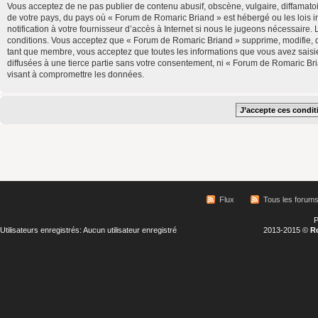
Vous acceptez de ne pas publier de contenu abusif, obscène, vulgaire, diffamatoi
de votre pays, du pays où « Forum de Romaric Briand » est hébergé ou les lois 
notification à votre fournisseur d’accès à Internet si nous le jugeons nécessair
conditions. Vous acceptez que « Forum de Romaric Briand » supprime, modifie, d
tant que membre, vous acceptez que toutes les informations que vous avez saisi
diffusées à une tierce partie sans votre consentement, ni « Forum de Romaric B
visant à compromettre les données.
Flux
Tous les forum
P
Utilisateurs enregistrés: Aucun utilisateur enregistré
2013-2015 ©
R