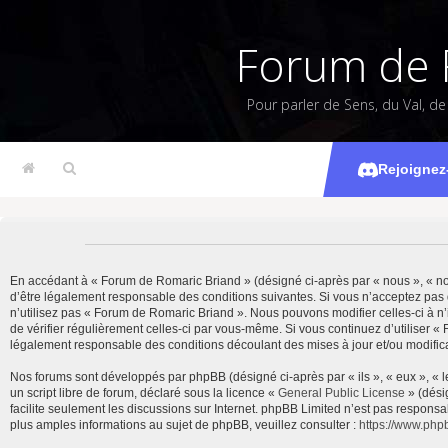
Forum de 
Pour parler de Sens, du Val, d
Rejoignez
En accédant à « Forum de Romaric Briand » (désigné ci-après par « nous », « notr
d’être légalement responsable des conditions suivantes. Si vous n’acceptez pas 
n’utilisez pas « Forum de Romaric Briand ». Nous pouvons modifier celles-ci à n’
de vérifier régulièrement celles-ci par vous-même. Si vous continuez d’utiliser 
légalement responsable des conditions découlant des mises à jour et/ou modifica
Nos forums sont développés par phpBB (désigné ci-après par « ils », « eux », « 
un script libre de forum, déclaré sous la licence «
General Public License
» (dési
facilite seulement les discussions sur Internet. phpBB Limited n’est pas resp
plus amples informations au sujet de phpBB, veuillez consulter :
https://www.php