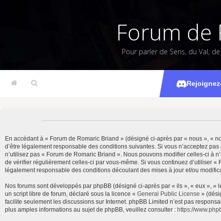
Forum de 
Pour parler de Sens, du Val, d
Rejoignez
En accédant à « Forum de Romaric Briand » (désigné ci-après par « nous », « notr
d’être légalement responsable des conditions suivantes. Si vous n’acceptez pas 
n’utilisez pas « Forum de Romaric Briand ». Nous pouvons modifier celles-ci à n’
de vérifier régulièrement celles-ci par vous-même. Si vous continuez d’utiliser 
légalement responsable des conditions découlant des mises à jour et/ou modifica
Nos forums sont développés par phpBB (désigné ci-après par « ils », « eux », « 
un script libre de forum, déclaré sous la licence «
General Public License
» (dési
facilite seulement les discussions sur Internet. phpBB Limited n’est pas resp
plus amples informations au sujet de phpBB, veuillez consulter :
https://www.php