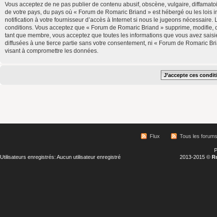
Vous acceptez de ne pas publier de contenu abusif, obscène, vulgaire, diffamatoi
de votre pays, du pays où « Forum de Romaric Briand » est hébergé ou les lois 
notification à votre fournisseur d’accès à Internet si nous le jugeons nécessair
conditions. Vous acceptez que « Forum de Romaric Briand » supprime, modifie, d
tant que membre, vous acceptez que toutes les informations que vous avez saisi
diffusées à une tierce partie sans votre consentement, ni « Forum de Romaric B
visant à compromettre les données.
Flux
Tous les forum
P
Utilisateurs enregistrés: Aucun utilisateur enregistré
2013-2015 ©
R