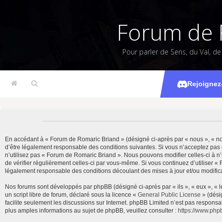
Forum de 
Pour parler de Sens, du Val, d
Rejoignez
En accédant à « Forum de Romaric Briand » (désigné ci-après par « nous », « notr
d’être légalement responsable des conditions suivantes. Si vous n’acceptez pas 
n’utilisez pas « Forum de Romaric Briand ». Nous pouvons modifier celles-ci à n’
de vérifier régulièrement celles-ci par vous-même. Si vous continuez d’utiliser 
légalement responsable des conditions découlant des mises à jour et/ou modifica
Nos forums sont développés par phpBB (désigné ci-après par « ils », « eux », « 
un script libre de forum, déclaré sous la licence «
General Public License
» (dési
facilite seulement les discussions sur Internet. phpBB Limited n’est pas resp
plus amples informations au sujet de phpBB, veuillez consulter :
https://www.php