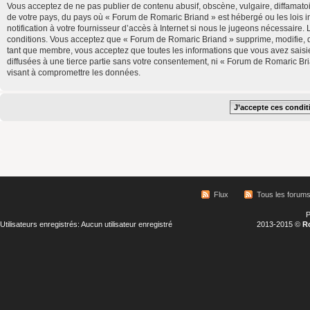
Vous acceptez de ne pas publier de contenu abusif, obscène, vulgaire, diffamatoi
de votre pays, du pays où « Forum de Romaric Briand » est hébergé ou les lois 
notification à votre fournisseur d’accès à Internet si nous le jugeons nécessair
conditions. Vous acceptez que « Forum de Romaric Briand » supprime, modifie, d
tant que membre, vous acceptez que toutes les informations que vous avez saisi
diffusées à une tierce partie sans votre consentement, ni « Forum de Romaric B
visant à compromettre les données.
Flux
Tous les forum
P
Utilisateurs enregistrés: Aucun utilisateur enregistré
2013-2015 ©
R