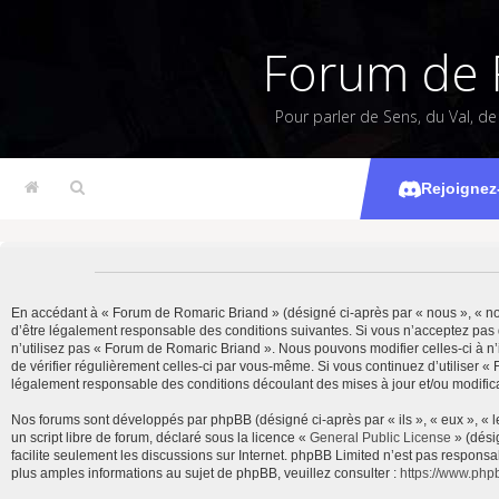
Forum de 
Pour parler de Sens, du Val, d
Rejoignez
En accédant à « Forum de Romaric Briand » (désigné ci-après par « nous », « notr
d’être légalement responsable des conditions suivantes. Si vous n’acceptez pas 
n’utilisez pas « Forum de Romaric Briand ». Nous pouvons modifier celles-ci à n’
de vérifier régulièrement celles-ci par vous-même. Si vous continuez d’utiliser 
légalement responsable des conditions découlant des mises à jour et/ou modifica
Nos forums sont développés par phpBB (désigné ci-après par « ils », « eux », « 
un script libre de forum, déclaré sous la licence «
General Public License
» (dési
facilite seulement les discussions sur Internet. phpBB Limited n’est pas resp
plus amples informations au sujet de phpBB, veuillez consulter :
https://www.php