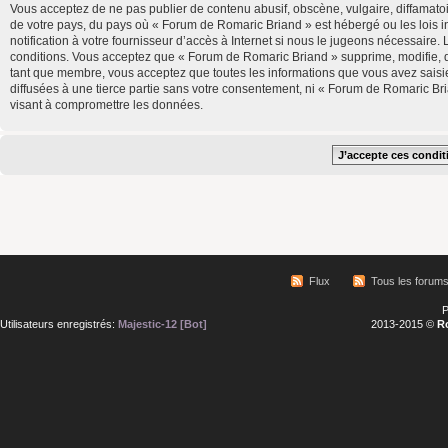
Vous acceptez de ne pas publier de contenu abusif, obscène, vulgaire, diffamatoi
de votre pays, du pays où « Forum de Romaric Briand » est hébergé ou les lois 
notification à votre fournisseur d’accès à Internet si nous le jugeons nécessair
conditions. Vous acceptez que « Forum de Romaric Briand » supprime, modifie, d
tant que membre, vous acceptez que toutes les informations que vous avez saisi
diffusées à une tierce partie sans votre consentement, ni « Forum de Romaric B
visant à compromettre les données.
Flux
Tous les forum
P
Utilisateurs enregistrés:
Majestic-12 [Bot]
2013-2015 ©
R