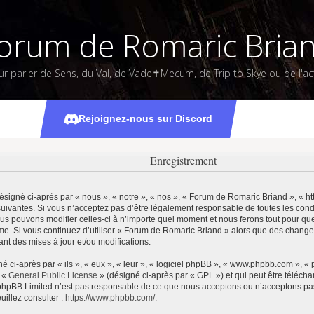
orum de Romaric Bria
ur parler de Sens, du Val, de Vade✝Mecum, de Trip to Skye ou de l'act
Rejoignez-nous sur Discord
Enregistrement
igné ci-après par « nous », « notre », « nos », « Forum de Romaric Briand », « htt
uivantes. Si vous n’acceptez pas d’être légalement responsable de toutes les condi
us pouvons modifier celles-ci à n’importe quel moment et nous ferons tout pour que 
ême. Si vous continuez d’utiliser « Forum de Romaric Briand » alors que des change
t des mises à jour et/ou modifications.
ci-après par « ils », « eux », « leur », « logiciel phpBB », « www.phpbb.com », «
e «
General Public License
» (désigné ci-après par « GPL ») et qui peut être téléch
et. phpBB Limited n’est pas responsable de ce que nous acceptons ou n’acceptons 
uillez consulter :
https://www.phpbb.com/
.