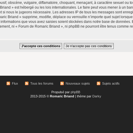
if, obscène, vulgaire, diffamatoire, choquant, menaçant, à caractère sexuel ou tou
Briand » est hébergé ou les lois internationales. Le faire peut vous mener à un b
rnet si nous le jugeons nécessaire. Les adresses IP de tous les messages sont enre
ic Briand » supprime, modifie, déplace ou verrouille n’importe quel sujet lorsqu
 informations que vous avez saisies soient stockées dans notre base de données. 
ntement, ni « Forum de Romaric Briand », ni phpBB ne pourront être tenus comme r
Flux
Tous les forums
Nouveaux sujets
Sujets actifs
Propulsé par
phpBB
2013-2015 ©
Romaric Briand
| thème par
Darky