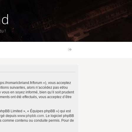
nd
u !
ps://romaricbriand.fr/forum »), vous acceptez
tions suivantes, alors n’accédez pas et/ou
vous en soyez informé, bien qu’il soit prudent
ments ont été effectués, vous acceptez d’être
 phpBB Limited », « Équipes phpBB ») qui est
argé depuis
www.phpbb.com
. Le logiciel phpBB
pas comme contenu ou conduite permis. Pour de