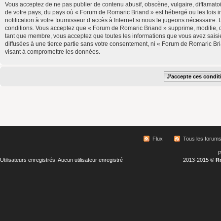
Vous acceptez de ne pas publier de contenu abusif, obscène, vulgaire, diffamatoi
de votre pays, du pays où « Forum de Romaric Briand » est hébergé ou les lois 
notification à votre fournisseur d’accès à Internet si nous le jugeons nécessair
conditions. Vous acceptez que « Forum de Romaric Briand » supprime, modifie, d
tant que membre, vous acceptez que toutes les informations que vous avez saisi
diffusées à une tierce partie sans votre consentement, ni « Forum de Romaric B
visant à compromettre les données.
Flux
Tous les forum
P
Utilisateurs enregistrés: Aucun utilisateur enregistré
2013-2015 ©
R