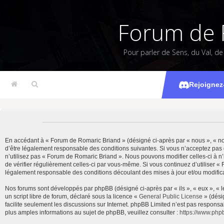
Forum de 
Pour parler de Sens, du Val, d
Rejoignez
En accédant à « Forum de Romaric Briand » (désigné ci-après par « nous », « notr
d’être légalement responsable des conditions suivantes. Si vous n’acceptez pas 
n’utilisez pas « Forum de Romaric Briand ». Nous pouvons modifier celles-ci à n’
de vérifier régulièrement celles-ci par vous-même. Si vous continuez d’utiliser 
légalement responsable des conditions découlant des mises à jour et/ou modifica
Nos forums sont développés par phpBB (désigné ci-après par « ils », « eux », « 
un script libre de forum, déclaré sous la licence «
General Public License
» (dési
facilite seulement les discussions sur Internet. phpBB Limited n’est pas resp
plus amples informations au sujet de phpBB, veuillez consulter :
https://www.php