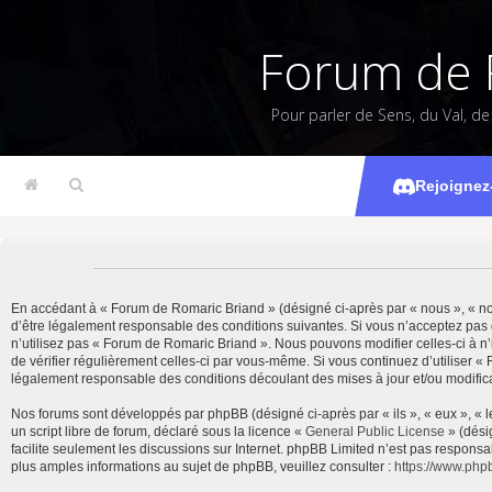
Forum de 
Pour parler de Sens, du Val, d
Rejoignez
En accédant à « Forum de Romaric Briand » (désigné ci-après par « nous », « notr
d’être légalement responsable des conditions suivantes. Si vous n’acceptez pas 
n’utilisez pas « Forum de Romaric Briand ». Nous pouvons modifier celles-ci à n’
de vérifier régulièrement celles-ci par vous-même. Si vous continuez d’utiliser 
légalement responsable des conditions découlant des mises à jour et/ou modifica
Nos forums sont développés par phpBB (désigné ci-après par « ils », « eux », « 
un script libre de forum, déclaré sous la licence «
General Public License
» (dési
facilite seulement les discussions sur Internet. phpBB Limited n’est pas resp
plus amples informations au sujet de phpBB, veuillez consulter :
https://www.php