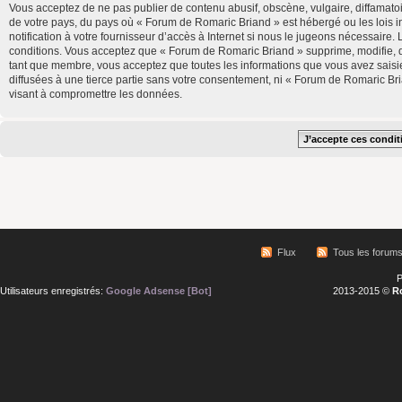
Vous acceptez de ne pas publier de contenu abusif, obscène, vulgaire, diffamatoi
de votre pays, du pays où « Forum de Romaric Briand » est hébergé ou les lois 
notification à votre fournisseur d’accès à Internet si nous le jugeons nécessair
conditions. Vous acceptez que « Forum de Romaric Briand » supprime, modifie, d
tant que membre, vous acceptez que toutes les informations que vous avez saisi
diffusées à une tierce partie sans votre consentement, ni « Forum de Romaric B
visant à compromettre les données.
Flux
Tous les forum
P
Utilisateurs enregistrés:
Google Adsense [Bot]
2013-2015 ©
R