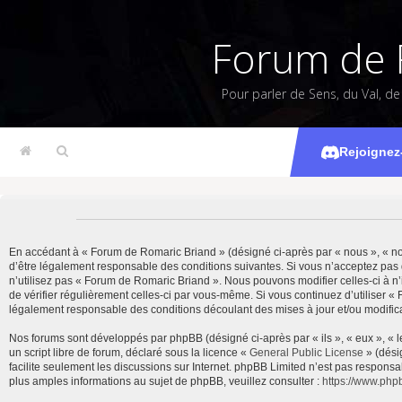
Forum de 
Pour parler de Sens, du Val, d
Rejoignez
En accédant à « Forum de Romaric Briand » (désigné ci-après par « nous », « notr
d’être légalement responsable des conditions suivantes. Si vous n’acceptez pas 
n’utilisez pas « Forum de Romaric Briand ». Nous pouvons modifier celles-ci à n’
de vérifier régulièrement celles-ci par vous-même. Si vous continuez d’utiliser 
légalement responsable des conditions découlant des mises à jour et/ou modifica
Nos forums sont développés par phpBB (désigné ci-après par « ils », « eux », « 
un script libre de forum, déclaré sous la licence «
General Public License
» (dési
facilite seulement les discussions sur Internet. phpBB Limited n’est pas resp
plus amples informations au sujet de phpBB, veuillez consulter :
https://www.php