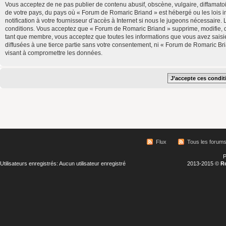
Vous acceptez de ne pas publier de contenu abusif, obscène, vulgaire, diffamatoi
de votre pays, du pays où « Forum de Romaric Briand » est hébergé ou les lois 
notification à votre fournisseur d’accès à Internet si nous le jugeons nécessair
conditions. Vous acceptez que « Forum de Romaric Briand » supprime, modifie, d
tant que membre, vous acceptez que toutes les informations que vous avez saisi
diffusées à une tierce partie sans votre consentement, ni « Forum de Romaric B
visant à compromettre les données.
Flux
Tous les forum
P
Utilisateurs enregistrés: Aucun utilisateur enregistré
2013-2015 ©
R