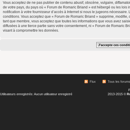
Vous acceptez de ne pas publier de contenu abusif, obscène, vulgaire, diffamatoi
de votre pays, du pays où « Forum de Romaric Briand » est hébergé ou les lois 
notification à votre fournisseur d’accès à Internet si nous le jugeons nécessair
conditions. Vous acceptez que « Forum de Romaric Briand » supprime, modifie, d
tant que membre, vous acceptez que toutes les informations que vous avez saisi
diffusées à une tierce partie sans votre consentement, ni « Forum de Romaric B
visant à compromettre les données.
Flux
Tous les forum
P
Utilisateurs enregistrés: Aucun utilisateur enregistré
2013-2015 ©
R