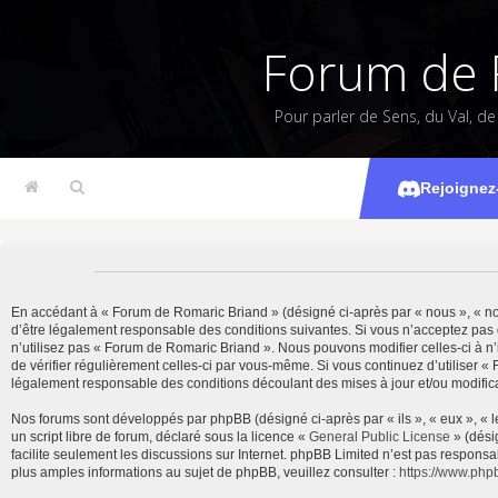
Forum de 
Pour parler de Sens, du Val, d
Rejoignez
En accédant à « Forum de Romaric Briand » (désigné ci-après par « nous », « notr
d’être légalement responsable des conditions suivantes. Si vous n’acceptez pas 
n’utilisez pas « Forum de Romaric Briand ». Nous pouvons modifier celles-ci à n’
de vérifier régulièrement celles-ci par vous-même. Si vous continuez d’utiliser 
légalement responsable des conditions découlant des mises à jour et/ou modifica
Nos forums sont développés par phpBB (désigné ci-après par « ils », « eux », « 
un script libre de forum, déclaré sous la licence «
General Public License
» (dési
facilite seulement les discussions sur Internet. phpBB Limited n’est pas resp
plus amples informations au sujet de phpBB, veuillez consulter :
https://www.php