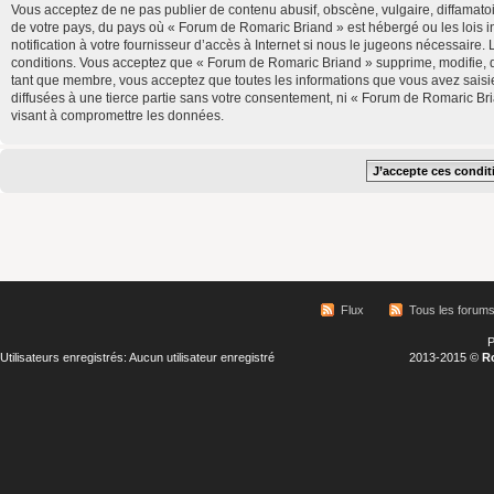
Vous acceptez de ne pas publier de contenu abusif, obscène, vulgaire, diffamatoi
de votre pays, du pays où « Forum de Romaric Briand » est hébergé ou les lois 
notification à votre fournisseur d’accès à Internet si nous le jugeons nécessair
conditions. Vous acceptez que « Forum de Romaric Briand » supprime, modifie, d
tant que membre, vous acceptez que toutes les informations que vous avez saisi
diffusées à une tierce partie sans votre consentement, ni « Forum de Romaric B
visant à compromettre les données.
Flux
Tous les forum
P
Utilisateurs enregistrés: Aucun utilisateur enregistré
2013-2015 ©
R