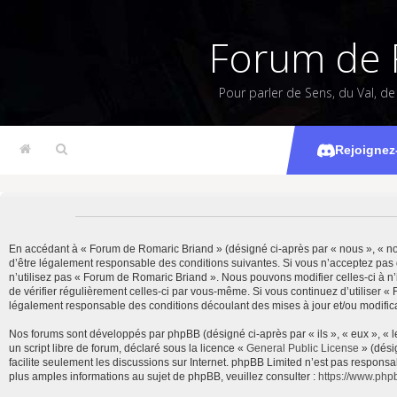
Forum de 
Pour parler de Sens, du Val, d
Rejoignez
En accédant à « Forum de Romaric Briand » (désigné ci-après par « nous », « notr
d’être légalement responsable des conditions suivantes. Si vous n’acceptez pas 
n’utilisez pas « Forum de Romaric Briand ». Nous pouvons modifier celles-ci à n’
de vérifier régulièrement celles-ci par vous-même. Si vous continuez d’utiliser 
légalement responsable des conditions découlant des mises à jour et/ou modifica
Nos forums sont développés par phpBB (désigné ci-après par « ils », « eux », « 
un script libre de forum, déclaré sous la licence «
General Public License
» (dési
facilite seulement les discussions sur Internet. phpBB Limited n’est pas resp
plus amples informations au sujet de phpBB, veuillez consulter :
https://www.php