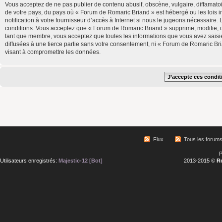
Vous acceptez de ne pas publier de contenu abusif, obscène, vulgaire, diffamatoi
de votre pays, du pays où « Forum de Romaric Briand » est hébergé ou les lois 
notification à votre fournisseur d’accès à Internet si nous le jugeons nécessair
conditions. Vous acceptez que « Forum de Romaric Briand » supprime, modifie, d
tant que membre, vous acceptez que toutes les informations que vous avez saisi
diffusées à une tierce partie sans votre consentement, ni « Forum de Romaric B
visant à compromettre les données.
Flux
Tous les forum
P
Utilisateurs enregistrés:
Majestic-12 [Bot]
2013-2015 ©
R