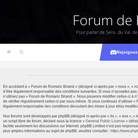
Forum de 
Pour parler de Sens, du Val, d
Rejoignez
En accédant à « Forum de Romaric Briand » (désigné ci-après par « nous », « notr
d’être légalement responsable des conditions suivantes. Si vous n’acceptez pas 
n’utilisez pas « Forum de Romaric Briand ». Nous pouvons modifier celles-ci à n’
de vérifier régulièrement celles-ci par vous-même. Si vous continuez d’utiliser 
légalement responsable des conditions découlant des mises à jour et/ou modifica
Nos forums sont développés par phpBB (désigné ci-après par « ils », « eux », « 
un script libre de forum, déclaré sous la licence «
General Public License
» (dési
facilite seulement les discussions sur Internet. phpBB Limited n’est pas resp
plus amples informations au sujet de phpBB, veuillez consulter :
https://www.php