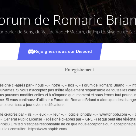
orum de Romaric Bria
ur parler de Sens, du Val, de Vade✝Mecum, de Trip to Skye ou de l'act
Rejoignez-nous sur Discord
Enregistrement
igné ci-après par « nous », « notre », « nos », « Forum de Romaric Briand », « htt
uivantes. Si vous n’acceptez pas d’être légalement responsable de toutes les condi
us pouvons modifier celles-ci à n’importe quel moment et nous ferons tout pour que 
ême. Si vous continuez d’utiliser « Forum de Romaric Briand » alors que des change
t des mises à jour et/ou modifications.
ci-après par « ils », « eux », « leur », « logiciel phpBB », « www.phpbb.com », «
e «
General Public License
» (désigné ci-après par « GPL ») et qui peut être téléch
et. phpBB Limited n’est pas responsable de ce que nous acceptons ou n’acceptons 
uillez consulter :
https://www.phpbb.com/
.