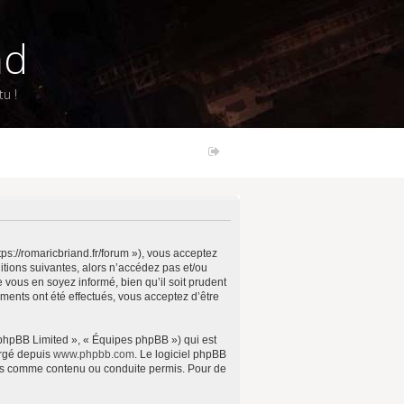
nd
u !
ps://romaricbriand.fr/forum »), vous acceptez
tions suivantes, alors n’accédez pas et/ou
vous en soyez informé, bien qu’il soit prudent
ments ont été effectués, vous acceptez d’être
 phpBB Limited », « Équipes phpBB ») qui est
argé depuis
www.phpbb.com
. Le logiciel phpBB
pas comme contenu ou conduite permis. Pour de