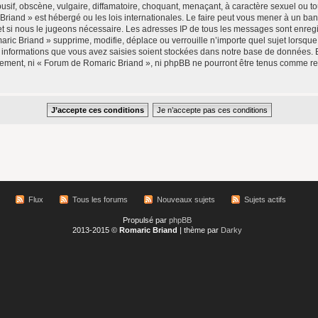
if, obscène, vulgaire, diffamatoire, choquant, menaçant, à caractère sexuel ou tou
Briand » est hébergé ou les lois internationales. Le faire peut vous mener à un b
rnet si nous le jugeons nécessaire. Les adresses IP de tous les messages sont enre
ic Briand » supprime, modifie, déplace ou verrouille n’importe quel sujet lorsqu
 informations que vous avez saisies soient stockées dans notre base de données. 
ntement, ni « Forum de Romaric Briand », ni phpBB ne pourront être tenus comme r
Flux
Tous les forums
Nouveaux sujets
Sujets actifs
Propulsé par
phpBB
2013-2015 ©
Romaric Briand
| thème par
Darky