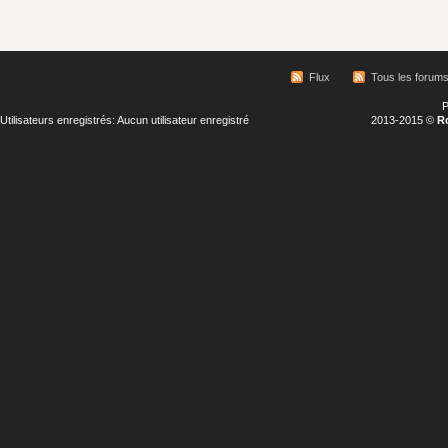
Flux
Tous les forum
P
Utilisateurs enregistrés: Aucun utilisateur enregistré
2013-2015 ©
R