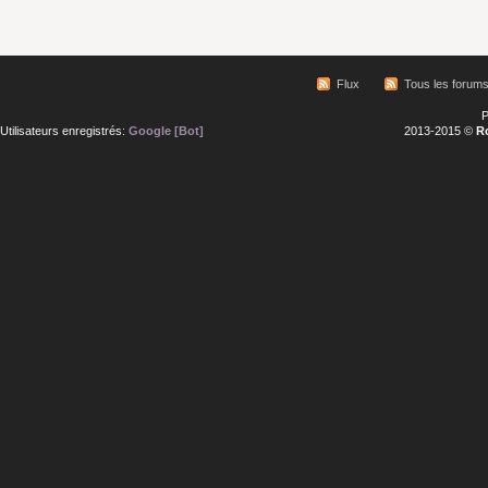
Flux
Tous les forum
P
Utilisateurs enregistrés:
Google [Bot]
2013-2015 ©
R