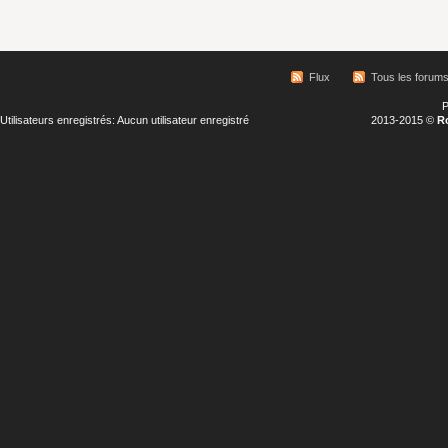
Flux
Tous les forum
P
Utilisateurs enregistrés: Aucun utilisateur enregistré
2013-2015 ©
R