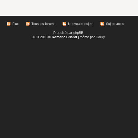
Flux
Tous les forums
Nouveaux sujets
Sujets actifs
Propulsé par
phpBB
2013-2015 ©
Romaric Briand
| thème par
Darky