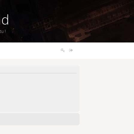
nd
u !