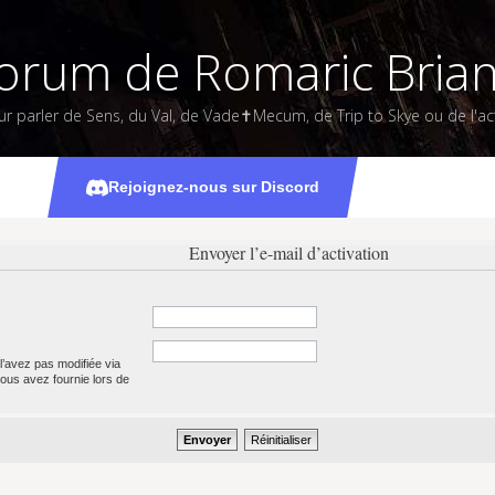
orum de Romaric Bria
ur parler de Sens, du Val, de Vade✝Mecum, de Trip to Skye ou de l'act
Rejoignez-nous sur Discord
Envoyer l’e-mail d’activation
l’avez pas modifiée via
 vous avez fournie lors de